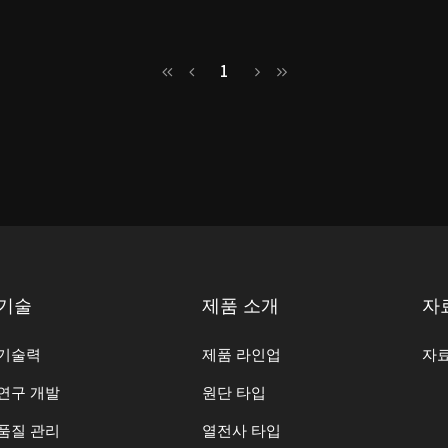
1
기술
제품 소개
자
기술력
제품 라인업
자
연구 개발
원단 타입
품질 관리
열전사 타입