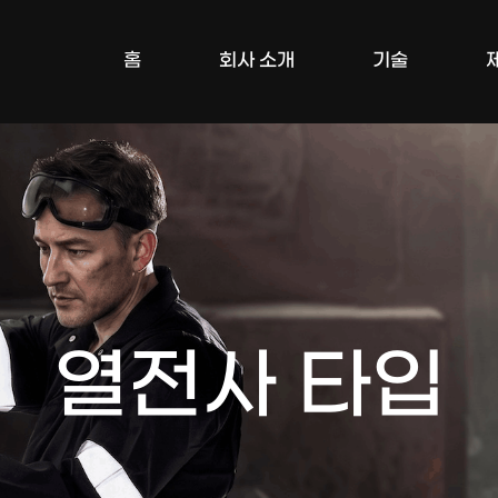
홈
회사 소개
기술
열전사 타입