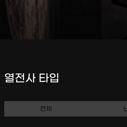
열전사 타입
전체