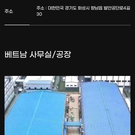
주소 : 대한민국 경기도 화성시 향남읍 발안공단로4길
주소
30
베트남 사무실/공장